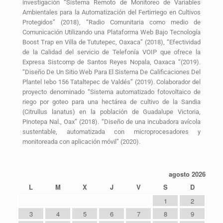
investigación “Sistema Remoto de Monitoreo de Variables
Ambientales para la Automatización del Fertirriego en Cultivos
Protegidos” (2018), “Radio Comunitaria como medio de
Comunicación Utilizando una Plataforma Web Bajo Tecnología
Boost Trap en Villa de Tututepec, Oaxaca” (2018), “Efectividad
de la Calidad del servicio de Telefonía VOIP que ofrece la
Expresa Sistcomp de Santos Reyes Nopala, Oaxaca “(2019).
“Diseño De Un Sitio Web Para El Sistema De Calificaciones Del
Plantel Iebo 156 Tataltepec de Valdés” (2019). Colaborador del
proyecto denominado “Sistema automatizado fotovoltaico de
riego por goteo para una hectárea de cultivo de la Sandia
(Citrullus lanatus) en la población de Guadalupe Victoria,
Pinotepa Nal., Oax” (2018). “Diseño de una incubadora avícola
sustentable, automatizada con microprocesadores y
monitoreada con aplicación móvil” (2020).
agosto 2026
L
M
X
J
V
S
D
1
2
3
4
5
6
7
8
9